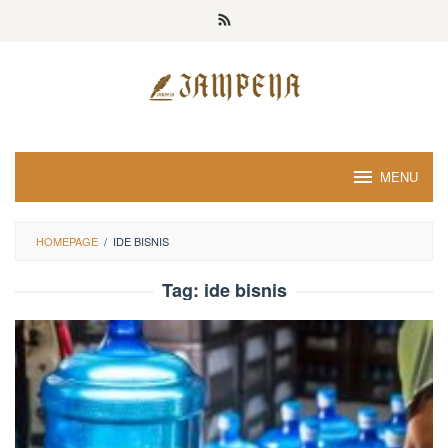
Loncat
ke
konten
MENU
HOMEPAGE
/
IDE BISNIS
Tag:
ide bisnis