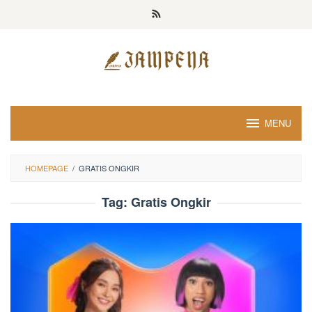
Loncat
ke
konten
MENU
HOMEPAGE
/
GRATIS ONGKIR
Tag:
Gratis Ongkir