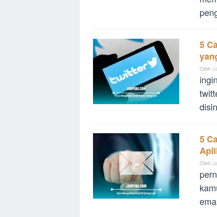
peng
5 Ca
yan
Oleh
J
ingi
twit
disi
5 C
Apli
Oleh
J
pern
kamu
emai