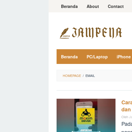
Loncat
Beranda
About
Contact
ke
konten
Beranda
PC/Laptop
iPhone
HOMEPAGE
/
EMAIL
Car
dan
Oleh
J
Pada
pand