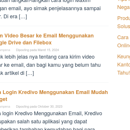
Nega
an email, ayo simak penjelasannya sampai
r. Di era […]
Prod
Solu
im Video Besar ke Email Menggunakan
Cara
le Drive dan Filebox
Onlin
ampena
Diposting pada
Maret 15, 2024
Keung
k lebih jelas nya tentang cara kirim video
Kant
r ke email, dan bagi kamu yang belum tahu
Tahu!
k artikel di […]
a Login Kredivo Menggunakan Email Mudah
get
ampena
Diposting pada
Oktober 30, 2023
 login Kredivo Menggunakan Email, Kredivo
pakan salah satu aplikasi yang dapat
berikan tambahan kemudahan bagi para