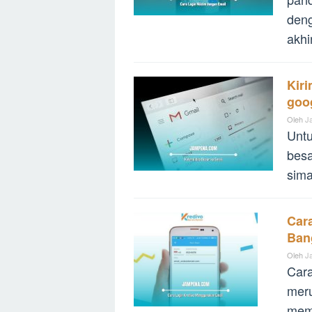
deng
akhi
Kir
goog
Oleh
J
Untu
besa
sima
Car
Ban
Oleh
J
Cara
meru
mem