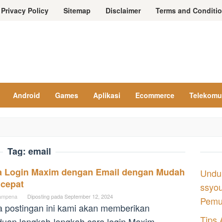
Privacy Policy
Sitemap
Disclaimer
Terms and Conditi
Android
Games
Aplikasi
Ecommerce
Telekomu
Tag:
email
a Login Maxim dengan Email dengan Mudah
Undu
 cepat
ssyou
ampena
Diposting pada
September 12, 2024
Pemul
 postingan ini kami akan memberikan
Tips 
uan langkah-langkah cara login Maxim