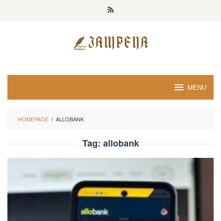
Loncat
ke
konten
MENU
HOMEPAGE
/
ALLOBANK
Tag:
allobank