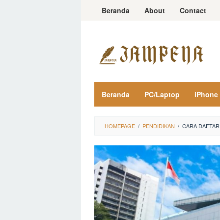
Loncat
Beranda
About
Contact
ke
konten
Beranda
PC/Laptop
iPhone
HOMEPAGE
/
PENDIDIKAN
/
CARA DAFTAR