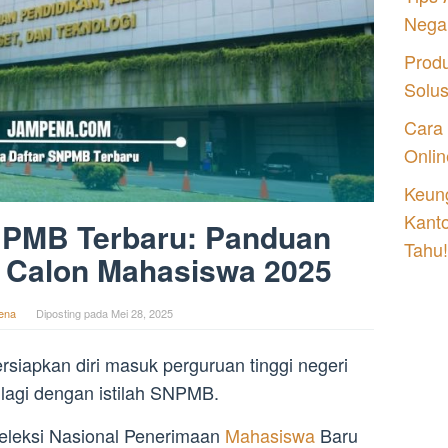
Nega
Prod
Solu
Cara
Onlin
Keung
Kant
NPMB Terbaru: Panduan
Tahu!
 Calon Mahasiswa 2025
ena
Diposting pada
Mei 28, 2025
iapkan diri masuk perguruan tinggi negeri
 lagi dengan istilah SNPMB.
 Seleksi Nasional Penerimaan
Mahasiswa
Baru