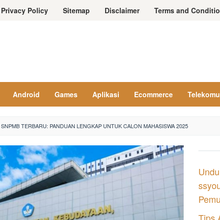
Privacy Policy
Sitemap
Disclaimer
Terms and Conditi
Android
Games
Aplikasi
Ecommerce
Telekomu
 SNPMB TERBARU: PANDUAN LENGKAP UNTUK CALON MAHASISWA 2025
Undu
ssyou
Pemul
Tips 