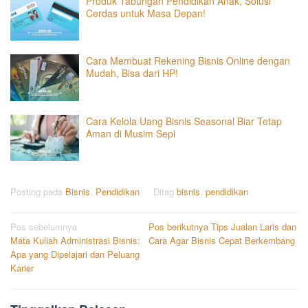
Produk Tabungan Pendidikan Anak, Solusi
Cerdas untuk Masa Depan!
Cara Membuat Rekening Bisnis Online dengan
Mudah, Bisa dari HP!
Cara Kelola Uang Bisnis Seasonal Biar Tetap
Aman di Musim Sepi
Posting pada
Bisnis
,
Pendidikan
Ditag
bisnis
,
pendidikan
Navigasi
Pos sebelumnya
Pos berikutnya
Tips Jualan Laris dan
Mata Kuliah Administrasi Bisnis:
Cara Agar Bisnis Cepat Berkembang
pos
Apa yang Dipelajari dan Peluang
Karier